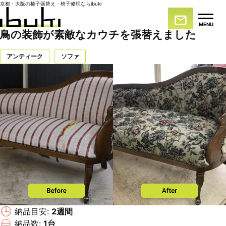
京都・大阪の椅子張替え・椅子修理ならibuki
MENU
鳥の装飾が素敵なカウチを張替えました
アンティーク
ソファ
納品目安:
2週間
納品数:
1台