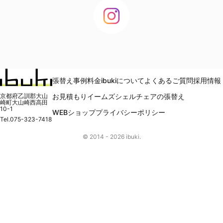
張替え事例
料金
ibukiについて
よくあるご質問
採用情報
京都府乙訓郡大山
お見積もり
イームズシェルチェアの張替え
崎町大山崎西高田
10-1
WEBショップ
プライバシーポリシー
Tel.
075-323-7418
© 2014 -
2026
ibuki.