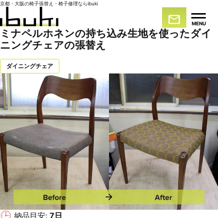
京都・大阪の椅子張替え・椅子修理ならibuki
MENU
ミナペルホネンの持ち込み生地を使ったダイ
ニングチェアの張替え
ダイニングチェア
納品目安:
7日