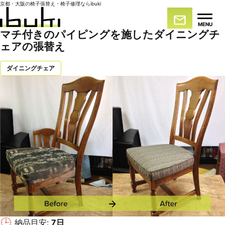
京都・大阪の椅子張替え・椅子修理ならibuki
MENU
マチ付きのパイピングを施したダイニングチ
ェアの張替え
ダイニングチェア
納品目安:
7日